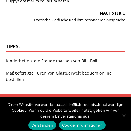
Guppys optimal im Aquarium halten
NÄCHSTER
Exotische Zierfische und ihre besonderen Ansprüche
TIPPS:
Kinderbetten, die Freude machen
von Billi-Bolli
Maßgefertigte Türen von
Glastuerwelt
bequem online
bestellen
PSEUDOTROPHEUS
NANOAQUARIUM
AQUARIUMFORUM
Diese Website verwendet ausschließlich technisch notwendige
KONTAKT
DATENSCHUTZ
IMPRESSUM
ÜBER UNS
Cookies. Wenn du die Website weiter nutzt, gehen wir von
deinem Einverständnis aus.
THEMENSTEITEN
Verstanden
Cookie Informationen
Copyright © 2026 | MH Magazine WordPress Theme von
MH Themes