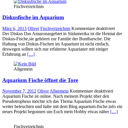
Fischverzeichnis
Diskusfische im Aquarium
für
März 6, 2013
Oliver
Fischverzeichnis
Kommentare deaktiviert
Diskus
Der Diskus Das Amazonasgebiet in Südamerika ist die Heimat der
im
Diskus-Fische,sie gehören zur Familie der Buntbarsche. Die
Aquar
Haltung von Diskus-Fischen im Aquarium ist nicht einfach,
deswegen sollten sich nur erfahrene Aquarianer mit einiger
Erfahrung an
[…]
Allgemein
Aquarium Fische öffnet die Tore
für
November 7, 2012
Oliver
Allgemein
Kommentare deaktiviert
Aquari
Aquarium Fische ist online. Nach meinem Projekt über den
Fische
Pseudotropheus möchte ich das Thema Aquarium Fische etwas
öffnet
weiter beleuchten und habe mit dem Blog aquarium-fische.info ein
die
neues Projekt begonnen um Euch mein Hobby etwas näher
[…]
Tore
Fischverzeichnis