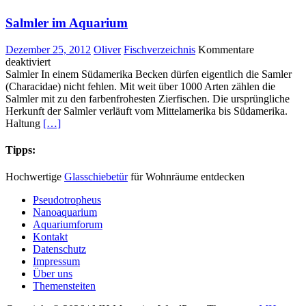
Salmler im Aquarium
Dezember 25, 2012
Oliver
Fischverzeichnis
Kommentare
für
deaktiviert
Salmler
Salmler In einem Südamerika Becken dürfen eigentlich die Samler
im
(Characidae) nicht fehlen. Mit weit über 1000 Arten zählen die
Aquarium
Salmler mit zu den farbenfrohesten Zierfischen. Die ursprüngliche
Herkunft der Salmler verläuft vom Mittelamerika bis Südamerika.
Haltung
[…]
Tipps:
Hochwertige
Glasschiebetür
für Wohnräume entdecken
Pseudotropheus
Nanoaquarium
Aquariumforum
Kontakt
Datenschutz
Impressum
Über uns
Themensteiten