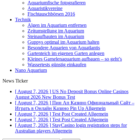
Aquariumfische fotografieren
Aquaristikvereine
Fischtauschbörsen 2016
Technik
Algen im Aquarium entfernen
Zeitumstellung im Aquarium
Steinaufbauten im Aquarium
Guppys optimal im Aquarium halten
Besondere Aquarien von Aquatlantis
Gartenteich im eigenen Garten anlegen
Kleines Garnelenaquarium aufbauen – so geht’s
Wassertests günstig einkaufen
Nano Aquarium
News Ticker
[ August 7, 2026 ]
US No Deposit Bonus Online Casinos
August 2026 New Bonus
Test
[ August 7, 2026 ]
Пин Ап Казино Официальный Сайт –
Играть в Онлайн Казино Pin Up
Allgemein
[ August 7, 2026 ]
Test Post Created
Allgemein
[ August 7, 2026 ]
Test Post Created
Allgemein
[ August 7, 2026 ]
StayCasino login registration steps for
Australian players
Allgemein