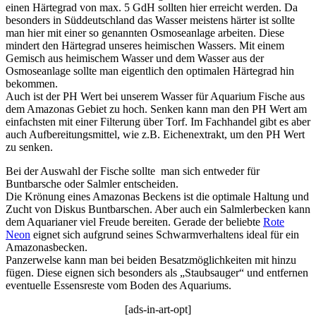
einen Härtegrad von max. 5 GdH sollten hier erreicht werden. Da
besonders in Süddeutschland das Wasser meistens härter ist sollte
man hier mit einer so genannten Osmoseanlage arbeiten. Diese
mindert den Härtegrad unseres heimischen Wassers. Mit einem
Gemisch aus heimischem Wasser und dem Wasser aus der
Osmoseanlage sollte man eigentlich den optimalen Härtegrad hin
bekommen.
Auch ist der PH Wert bei unserem Wasser für Aquarium Fische aus
dem Amazonas Gebiet zu hoch. Senken kann man den PH Wert am
einfachsten mit einer Filterung über Torf. Im Fachhandel gibt es aber
auch Aufbereitungsmittel, wie z.B. Eichenextrakt, um den PH Wert
zu senken.
Bei der Auswahl der Fische sollte man sich entweder für
Buntbarsche oder Salmler entscheiden.
Die Krönung eines Amazonas Beckens ist die optimale Haltung und
Zucht von Diskus Buntbarschen. Aber auch ein Salmlerbecken kann
dem Aquarianer viel Freude bereiten. Gerade der beliebte
Rote
Neon
eignet sich aufgrund seines Schwarmverhaltens ideal für ein
Amazonasbecken.
Panzerwelse kann man bei beiden Besatzmöglichkeiten mit hinzu
fügen. Diese eignen sich besonders als „Staubsauger“ und entfernen
eventuelle Essensreste vom Boden des Aquariums.
[ads-in-art-opt]