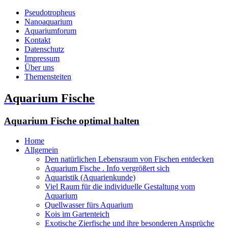
Pseudotropheus
Nanoaquarium
Aquariumforum
Kontakt
Datenschutz
Impressum
Über uns
Themensteiten
Aquarium Fische
Aquarium Fische optimal halten
Home
Allgemein
Den natürlichen Lebensraum von Fischen entdecken
Aquarium Fische . Info vergrößert sich
Aquaristik (Aquarienkunde)
Viel Raum für die individuelle Gestaltung vom
Aquarium
Quellwasser fürs Aquarium
Kois im Gartenteich
Exotische Zierfische und ihre besonderen Ansprüche